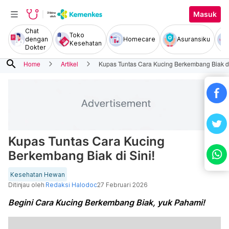
Masuk
Chat
Toko
dengan
Homecare
Asuransiku
Kesehatan
Dokter
search
Home
Artikel
Kupas Tuntas Cara Kucing Berkembang Biak di
Kupas Tuntas Cara Kucing
Berkembang Biak di Sini!
Kesehatan Hewan
Ditinjau oleh
Redaksi Halodoc
27 Februari 2026
Begini Cara Kucing Berkembang Biak, yuk Pahami!