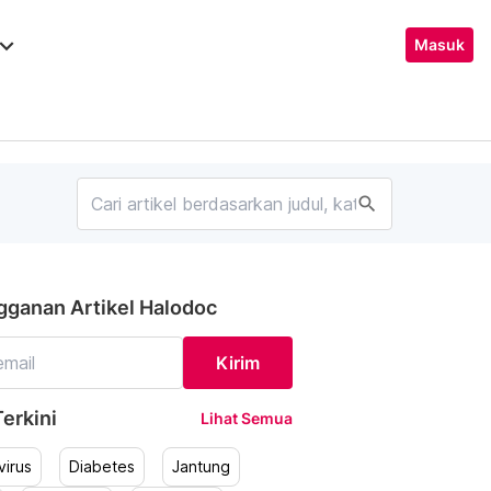
ard_arrow_down
Masuk
search
gganan Artikel Halodoc
Kirim
erkini
Lihat Semua
irus
Diabetes
Jantung