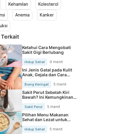
Kehamilan
Kolesterol
nsi
Anemia
Kanker
uksi
 Terkait
Ketahui Cara Mengobati
Sakit Gigi Berlubang
9 menit
Hidup Sehat
Ini Jenis Gatal pada Kulit
Anak, Gejala dan Cara
Mengobatinya
5 menit
Biang Keringat
Sakit Perut Sebelah Kiri
Bawah? Ini Kemungkinan
Penyebabnya
5 menit
Sakit Perut
Pilihan Menu Makanan
Sehat dan Lezat untuk
Mengurangi Kolesterol
5 menit
Hidup Sehat