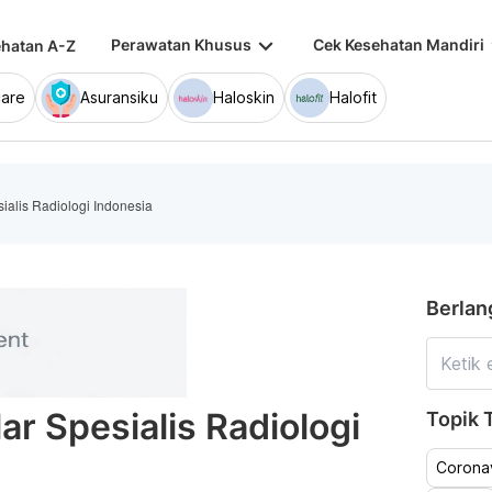
keyboard_arrow_down
keybo
Perawatan Khusus
Cek Kesehatan Mandiri
hatan A-Z
are
Asuransiku
Haloskin
Halofit
ialis Radiologi Indonesia
Berlan
r Spesialis Radiologi
Topik T
Coronav