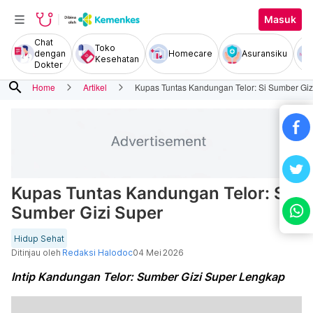
Masuk
Chat
Toko
dengan
Homecare
Asuransiku
Kesehatan
Dokter
search
Home
Artikel
Kupas Tuntas Kandungan Telor: Si Sumber Giz
Kupas Tuntas Kandungan Telor: Si
Sumber Gizi Super
Hidup Sehat
Ditinjau oleh
Redaksi Halodoc
04 Mei 2026
Intip Kandungan Telor: Sumber Gizi Super Lengkap