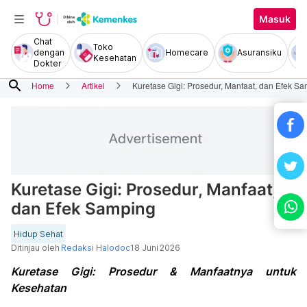
Masuk
Chat
Toko
dengan
Homecare
Asuransiku
Kesehatan
Dokter
search
Home
Artikel
Kuretase Gigi: Prosedur, Manfaat, dan Efek S
Kuretase Gigi: Prosedur, Manfaat,
dan Efek Samping
Hidup Sehat
Ditinjau oleh
Redaksi Halodoc
18 Juni 2026
Kuretase Gigi: Prosedur & Manfaatnya untuk
Kesehatan