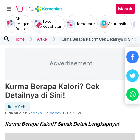
Masuk
Chat
Toko
dengan
Homecare
Asuransiku
Kesehatan
Dokter
search
Home
Artikel
Kurma Berapa Kalori? Cek Detailnya di Sini!
Kurma Berapa Kalori? Cek
Detailnya di Sini!
Hidup Sehat
Ditinjau oleh
Redaksi Halodoc
23 Juni 2026
Kurma Berapa Kalori? Simak Detail Lengkapnya!