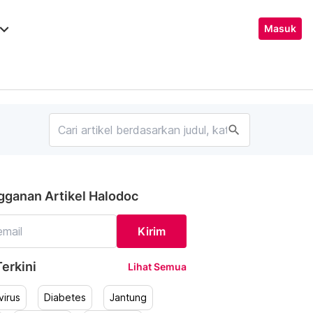
ard_arrow_down
Masuk
search
gganan Artikel Halodoc
Kirim
erkini
Lihat Semua
irus
Diabetes
Jantung