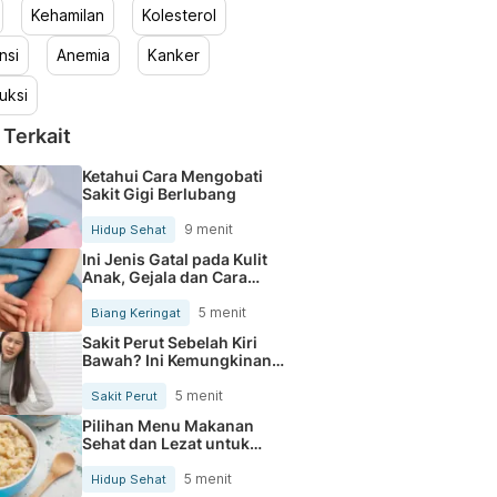
Kehamilan
Kolesterol
nsi
Anemia
Kanker
uksi
 Terkait
Ketahui Cara Mengobati
Sakit Gigi Berlubang
9 menit
Hidup Sehat
Ini Jenis Gatal pada Kulit
Anak, Gejala dan Cara
Mengobatinya
5 menit
Biang Keringat
Sakit Perut Sebelah Kiri
Bawah? Ini Kemungkinan
Penyebabnya
5 menit
Sakit Perut
Pilihan Menu Makanan
Sehat dan Lezat untuk
Mengurangi Kolesterol
5 menit
Hidup Sehat