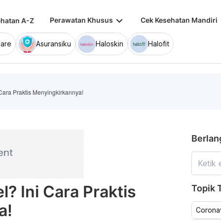
keyboard_arrow_down
keybo
Perawatan Khusus
Cek Kesehatan Mandiri
hatan A-Z
are
Asuransiku
Haloskin
Halofit
 Cara Praktis Menyingkirkannya!
Berlan
l? Ini Cara Praktis
Topik T
a!
Coronav