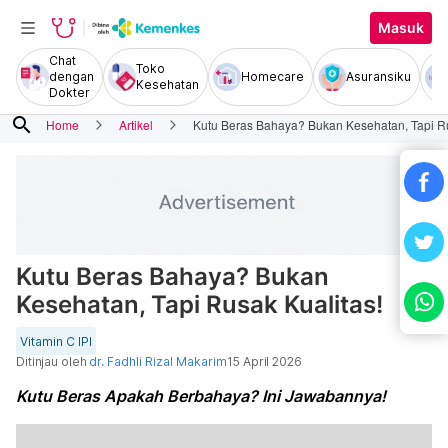
Masuk
Chat
Toko
dengan
Homecare
Asuransiku
Kesehatan
Dokter
search
Home
Artikel
Kutu Beras Bahaya? Bukan Kesehatan, Tapi Ru
Kutu Beras Bahaya? Bukan
Kesehatan, Tapi Rusak Kualitas!
Vitamin C IPI
Ditinjau oleh
dr. Fadhli Rizal Makarim
15 April 2026
Kutu Beras Apakah Berbahaya? Ini Jawabannya!