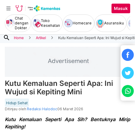
Masuk
Chat
Toko
dengan
Homecare
Asuransiku
Kesehatan
Dokter
search
Home
Artikel
Kutu Kemaluan Seperti Apa: Ini Wujud si Kepit
Kutu Kemaluan Seperti Apa: Ini
Wujud si Kepiting Mini
Hidup Sehat
Ditinjau oleh
Redaksi Halodoc
06 Maret 2026
Kutu Kemaluan Seperti Apa Sih? Bentuknya Mirip
Kepiting!