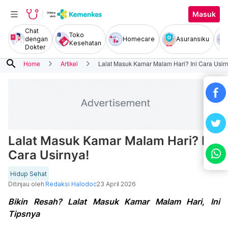
Masuk
Chat
Toko
dengan
Homecare
Asuransiku
Kesehatan
Dokter
search
Home
Artikel
Lalat Masuk Kamar Malam Hari? Ini Cara Usirn
Lalat Masuk Kamar Malam Hari? Ini
Cara Usirnya!
Hidup Sehat
Ditinjau oleh
Redaksi Halodoc
23 April 2026
Bikin Resah? Lalat Masuk Kamar Malam Hari, Ini
Tipsnya