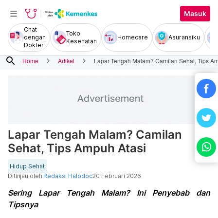
Masuk
Chat
Toko
dengan
Homecare
Asuransiku
Kesehatan
Dokter
search
Home
Artikel
Lapar Tengah Malam? Camilan Sehat, Tips Am
Lapar Tengah Malam? Camilan
Sehat, Tips Ampuh Atasi
Hidup Sehat
Ditinjau oleh
Redaksi Halodoc
20 Februari 2026
Sering Lapar Tengah Malam? Ini Penyebab dan
Tipsnya