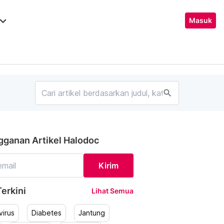
ard_arrow_down
Masuk
search
gganan Artikel Halodoc
Kirim
erkini
Lihat Semua
irus
Diabetes
Jantung