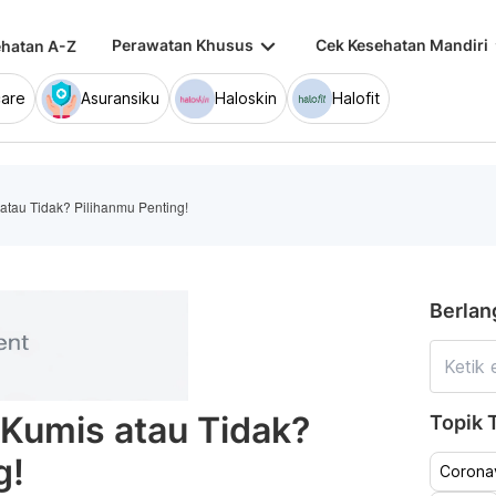
keyboard_arrow_down
keybo
Perawatan Khusus
Cek Kesehatan Mandiri
hatan A-Z
are
Asuransiku
Haloskin
Halofit
atau Tidak? Pilihanmu Penting!
Berlan
 Kumis atau Tidak?
Topik T
g!
Coronav