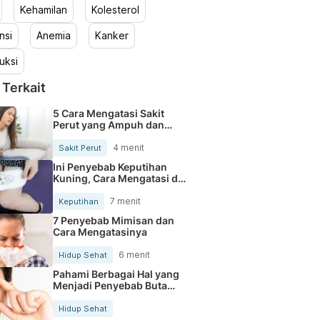
Kehamilan
Kolesterol
nsi
Anemia
Kanker
uksi
 Terkait
5 Cara Mengatasi Sakit
Perut yang Ampuh dan
Alami
4 menit
Sakit Perut
Ini Penyebab Keputihan
Kuning, Cara Mengatasi dan
Tips Pencegahannya
7 menit
Keputihan
7 Penyebab Mimisan dan
Cara Mengatasinya
6 menit
Hidup Sehat
Pahami Berbagai Hal yang
Menjadi Penyebab Buta
Warna
Hidup Sehat