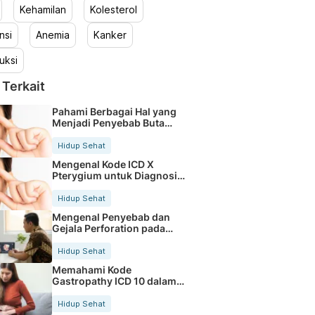
Kehamilan
Kolesterol
nsi
Anemia
Kanker
uksi
 Terkait
Pahami Berbagai Hal yang
Menjadi Penyebab Buta
Warna
Hidup Sehat
Mengenal Kode ICD X
Pterygium untuk Diagnosis
Mata
Hidup Sehat
Mengenal Penyebab dan
Gejala Perforation pada
Tubuh
Hidup Sehat
Memahami Kode
Gastropathy ICD 10 dalam
Rekam Medis Pasien
Hidup Sehat