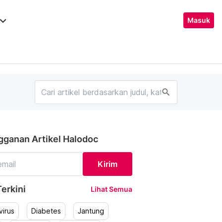
ard_arrow_down
Masuk
search
gganan Artikel Halodoc
Kirim
erkini
Lihat Semua
irus
Diabetes
Jantung