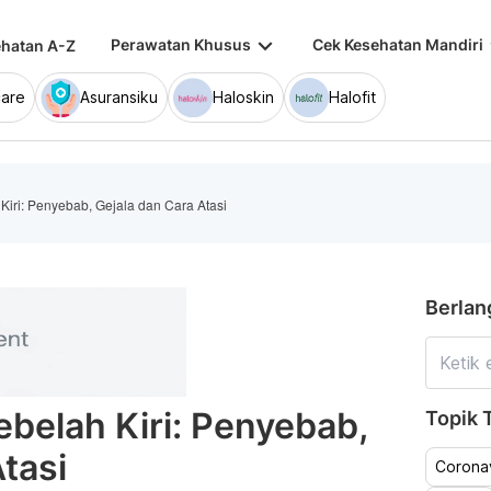
keyboard_arrow_down
keybo
Perawatan Khusus
Cek Kesehatan Mandiri
hatan A-Z
are
Asuransiku
Haloskin
Halofit
iri: Penyebab, Gejala dan Cara Atasi
Berlan
belah Kiri: Penyebab,
Topik T
tasi
Coronav