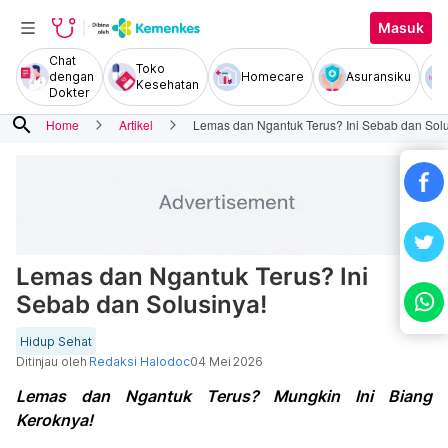
Masuk
Chat
Toko
dengan
Homecare
Asuransiku
Kesehatan
Dokter
search
Home
Artikel
Lemas dan Ngantuk Terus? Ini Sebab dan Solu
Lemas dan Ngantuk Terus? Ini
Sebab dan Solusinya!
Hidup Sehat
Ditinjau oleh
Redaksi Halodoc
04 Mei 2026
Lemas dan Ngantuk Terus? Mungkin Ini Biang
Keroknya!