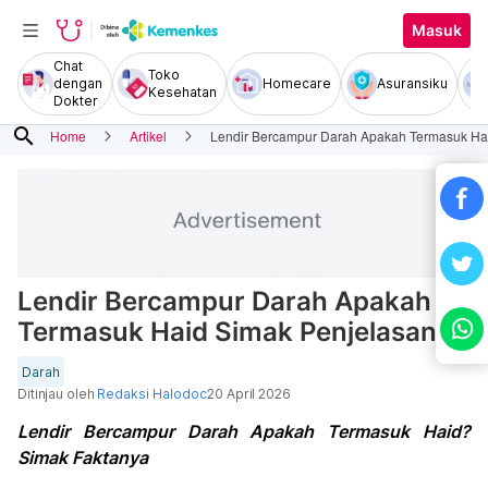
Masuk
Chat
Toko
dengan
Homecare
Asuransiku
Kesehatan
Dokter
search
Home
Artikel
Lendir Bercampur Darah Apakah Termasuk Ha
Lendir Bercampur Darah Apakah
Termasuk Haid Simak Penjelasan
Darah
Ditinjau oleh
Redaksi Halodoc
20 April 2026
Lendir Bercampur Darah Apakah Termasuk Haid?
Simak Faktanya