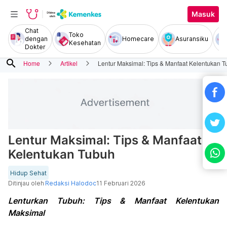
Masuk
Chat
Toko
dengan
Homecare
Asuransiku
Kesehatan
Dokter
search
Home
Artikel
Lentur Maksimal: Tips & Manfaat Kelentukan 
Lentur Maksimal: Tips & Manfaat
Kelentukan Tubuh
Hidup Sehat
Ditinjau oleh
Redaksi Halodoc
11 Februari 2026
Lenturkan Tubuh: Tips & Manfaat Kelentukan
Maksimal