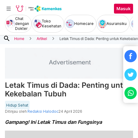
Masuk
Chat
Toko
dengan
Homecare
Asuransiku
Kesehatan
Dokter
search
Home
Artikel
Letak Timus di Dada: Penting untuk Kekebala
Letak Timus di Dada: Penting untuk
Kekebalan Tubuh
Hidup Sehat
Ditinjau oleh
Redaksi Halodoc
24 April 2026
Gampang! Ini Letak Timus dan Fungsinya