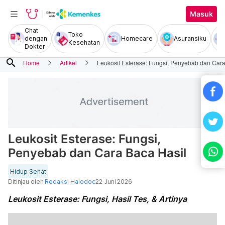
Masuk
Chat
Toko
dengan
Homecare
Asuransiku
Kesehatan
Dokter
search
Home
Artikel
Leukosit Esterase: Fungsi, Penyebab dan Cara
Leukosit Esterase: Fungsi,
Penyebab dan Cara Baca Hasil
Hidup Sehat
Ditinjau oleh
Redaksi Halodoc
22 Juni 2026
Leukosit Esterase: Fungsi, Hasil Tes, & Artinya