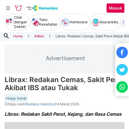
Masuk
Chat
Toko
dengan
Homecare
Asuransiku
Kesehatan
Dokter
search
Home
Artikel
Librax: Redakan Cemas, Sakit Perut Akibat IB
Librax: Redakan Cemas, Sakit Perut
Akibat IBS atau Tukak
Hidup Sehat
Ditinjau oleh
Redaksi Halodoc
24 Maret 2026
Librax: Redakan Sakit Perut, Kejang, dan Rasa Cemas