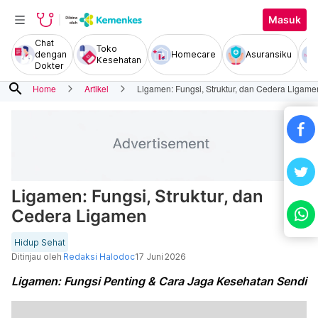
Masuk
Chat
Toko
dengan
Homecare
Asuransiku
Kesehatan
Dokter
search
Home
Artikel
Ligamen: Fungsi, Struktur, dan Cedera Ligame
Ligamen: Fungsi, Struktur, dan
Cedera Ligamen
Hidup Sehat
Ditinjau oleh
Redaksi Halodoc
17 Juni 2026
Ligamen: Fungsi Penting & Cara Jaga Kesehatan Sendi