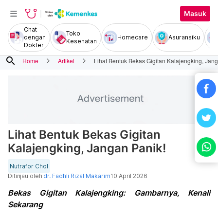
Masuk
Chat
Toko
dengan
Homecare
Asuransiku
Kesehatan
Dokter
search
Home
Artikel
Lihat Bentuk Bekas Gigitan Kalajengking, Jang
Lihat Bentuk Bekas Gigitan
Kalajengking, Jangan Panik!
Nutrafor Chol
Ditinjau oleh
dr. Fadhli Rizal Makarim
10 April 2026
Bekas Gigitan Kalajengking: Gambarnya, Kenali
Sekarang