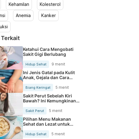
Kehamilan
Kolesterol
nsi
Anemia
Kanker
uksi
 Terkait
Ketahui Cara Mengobati
Sakit Gigi Berlubang
9 menit
Hidup Sehat
Ini Jenis Gatal pada Kulit
Anak, Gejala dan Cara
Mengobatinya
5 menit
Biang Keringat
Sakit Perut Sebelah Kiri
Bawah? Ini Kemungkinan
Penyebabnya
5 menit
Sakit Perut
Pilihan Menu Makanan
Sehat dan Lezat untuk
Mengurangi Kolesterol
5 menit
Hidup Sehat