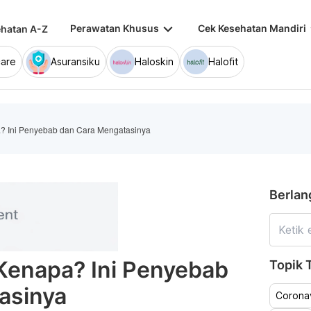
keyboard_arrow_down
keybo
Perawatan Khusus
Cek Kesehatan Mandiri
hatan A-Z
are
Asuransiku
Haloskin
Halofit
? Ini Penyebab dan Cara Mengatasinya
Berlan
Kenapa? Ini Penyebab
Topik T
asinya
Coronav