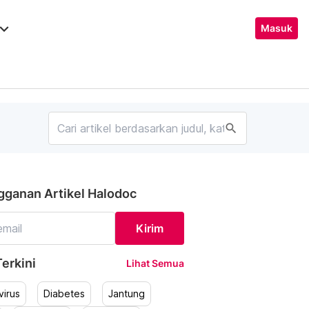
ard_arrow_down
Masuk
search
gganan Artikel Halodoc
Kirim
erkini
Lihat Semua
irus
Diabetes
Jantung