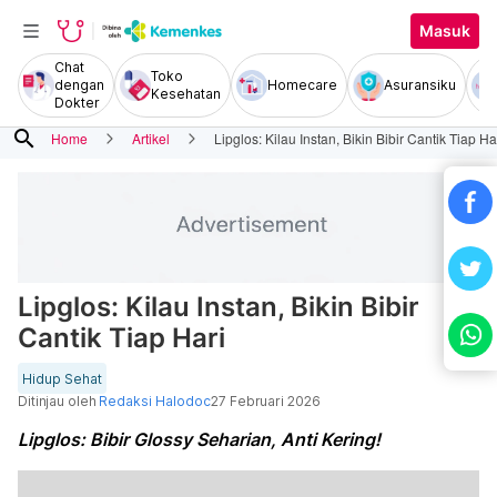
Masuk
Chat
Toko
dengan
Homecare
Asuransiku
Kesehatan
Dokter
search
Home
Artikel
Lipglos: Kilau Instan, Bikin Bibir Cantik Tiap Ha
Lipglos: Kilau Instan, Bikin Bibir
Cantik Tiap Hari
Hidup Sehat
Ditinjau oleh
Redaksi Halodoc
27 Februari 2026
Lipglos: Bibir Glossy Seharian, Anti Kering!