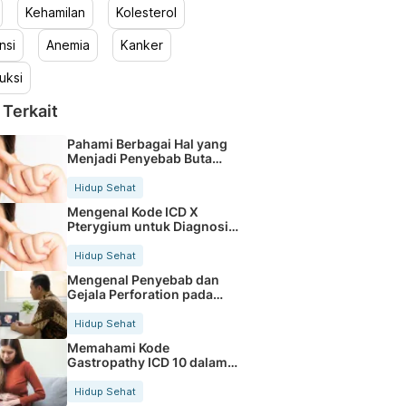
Kehamilan
Kolesterol
nsi
Anemia
Kanker
uksi
 Terkait
Pahami Berbagai Hal yang
Menjadi Penyebab Buta
Warna
Hidup Sehat
Mengenal Kode ICD X
Pterygium untuk Diagnosis
Mata
Hidup Sehat
Mengenal Penyebab dan
Gejala Perforation pada
Tubuh
Hidup Sehat
Memahami Kode
Gastropathy ICD 10 dalam
Rekam Medis Pasien
Hidup Sehat