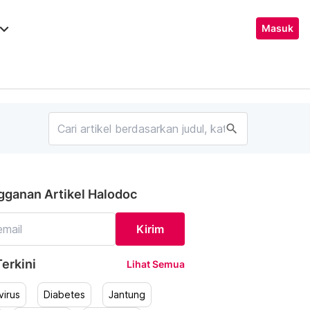
ard_arrow_down
Masuk
search
gganan Artikel Halodoc
Kirim
erkini
Lihat Semua
irus
Diabetes
Jantung