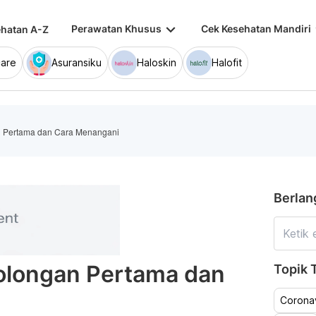
keyboard_arrow_down
keybo
Perawatan Khusus
Cek Kesehatan Mandiri
hatan A-Z
are
Asuransiku
Haloskin
Halofit
n Pertama dan Cara Menangani
Berlan
tolongan Pertama dan
Topik T
Coronav