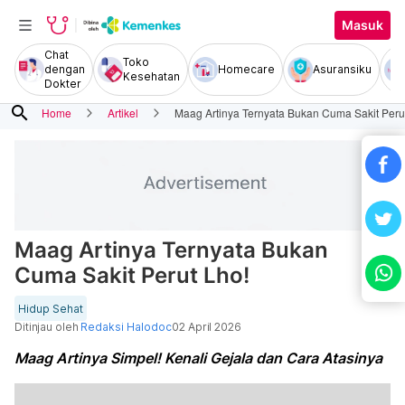
Masuk
Chat
Toko
dengan
Homecare
Asuransiku
Kesehatan
Dokter
search
Home
Artikel
Maag Artinya Ternyata Bukan Cuma Sakit Peru
Maag Artinya Ternyata Bukan
Cuma Sakit Perut Lho!
Hidup Sehat
Ditinjau oleh
Redaksi Halodoc
02 April 2026
Maag Artinya Simpel! Kenali Gejala dan Cara Atasinya