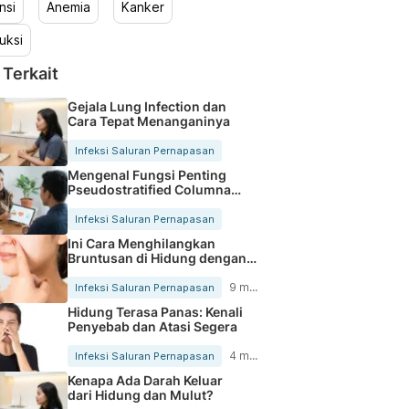
nsi
Anemia
Kanker
uksi
 Terkait
Gejala Lung Infection dan
Cara Tepat Menanganinya
Infeksi Saluran Pernapasan
Mengenal Fungsi Penting
Pseudostratified Columnar
Epithelium
Infeksi Saluran Pernapasan
Ini Cara Menghilangkan
Bruntusan di Hidung dengan
Tepat
9 menit
Infeksi Saluran Pernapasan
Hidung Terasa Panas: Kenali
Penyebab dan Atasi Segera
4 menit
Infeksi Saluran Pernapasan
Kenapa Ada Darah Keluar
dari Hidung dan Mulut?