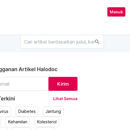
Masuk
search
gganan Artikel Halodoc
Kirim
erkini
Lihat Semua
irus
Diabetes
Jantung
Kehamilan
Kolesterol