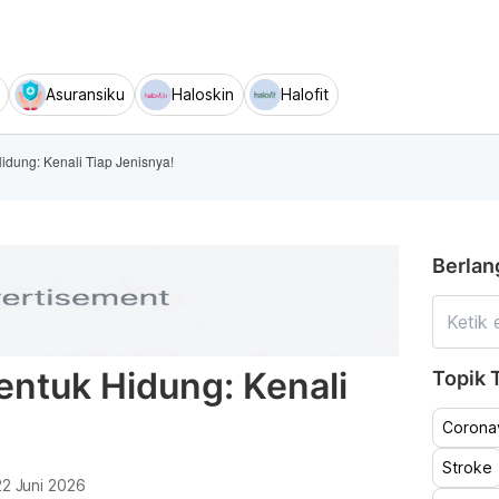
Asuransiku
Haloskin
Halofit
ung: Kenali Tiap Jenisnya!
Berlan
tuk Hidung: Kenali
Topik T
Coronav
Stroke
22 Juni 2026