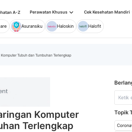
keyboard_arrow_down
keybo
Perawatan Khusus
Cek Kesehatan Mandiri
hatan A-Z
are
Asuransiku
Haloskin
Halofit
Komputer Tubuh dan Tumbuhan Terlengkap
Berlan
ringan Komputer
Topik T
han Terlengkap
Coronav