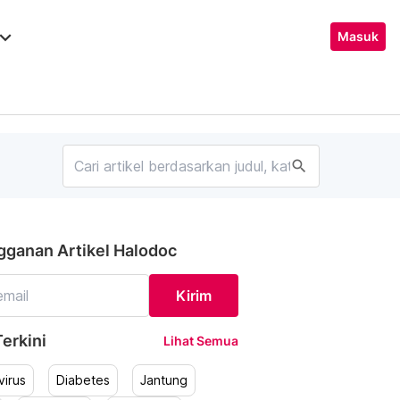
ard_arrow_down
Masuk
search
gganan Artikel Halodoc
Kirim
erkini
Lihat Semua
irus
Diabetes
Jantung