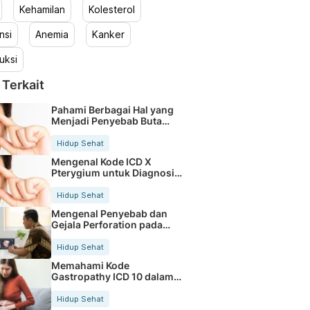
Kehamilan
Kolesterol
nsi
Anemia
Kanker
uksi
 Terkait
Pahami Berbagai Hal yang
Menjadi Penyebab Buta
Warna
Hidup Sehat
Mengenal Kode ICD X
Pterygium untuk Diagnosis
Mata
Hidup Sehat
Mengenal Penyebab dan
Gejala Perforation pada
Tubuh
Hidup Sehat
Memahami Kode
Gastropathy ICD 10 dalam
Rekam Medis Pasien
Hidup Sehat