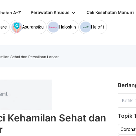
keyboard_arrow_down
keybo
Perawatan Khusus
Cek Kesehatan Mandiri
hatan A-Z
are
Asuransiku
Haloskin
Halofit
milan Sehat dan Persalinan Lancar
Berlan
i Kehamilan Sehat dan
Topik T
r
Coronav