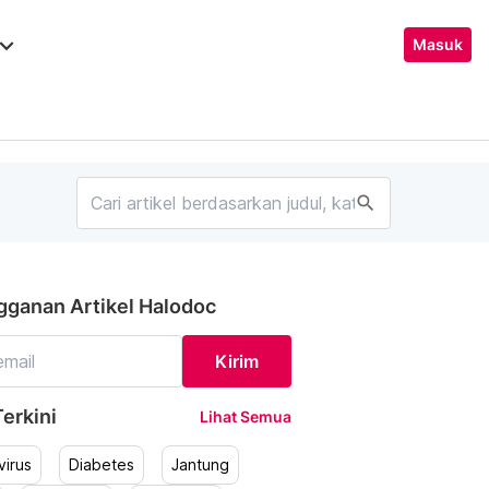
ard_arrow_down
Masuk
search
gganan Artikel Halodoc
Kirim
erkini
Lihat Semua
irus
Diabetes
Jantung