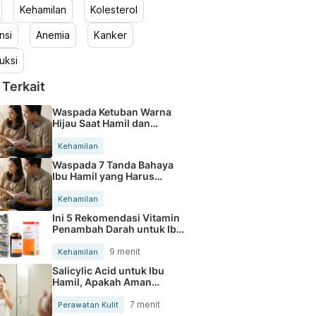
Kehamilan
Kolesterol
nsi
Anemia
Kanker
uksi
 Terkait
Waspada Ketuban Warna
Hijau Saat Hamil dan
Penanganannya
Kehamilan
Waspada 7 Tanda Bahaya
Ibu Hamil yang Harus
Diperhatikan
Kehamilan
Ini 5 Rekomendasi Vitamin
Penambah Darah untuk Ibu
Hamil
9 menit
Kehamilan
Salicylic Acid untuk Ibu
Hamil, Apakah Aman
Digunakan?
7 menit
Perawatan Kulit