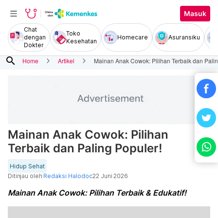
Masuk
Chat
Toko
dengan
Homecare
Asuransiku
Kesehatan
Dokter
search
Home
Artikel
Mainan Anak Cowok: Pilihan Terbaik dan Palin
Mainan Anak Cowok: Pilihan
Terbaik dan Paling Populer!
Hidup Sehat
Ditinjau oleh
Redaksi Halodoc
22 Juni 2026
Mainan Anak Cowok: Pilihan Terbaik & Edukatif!