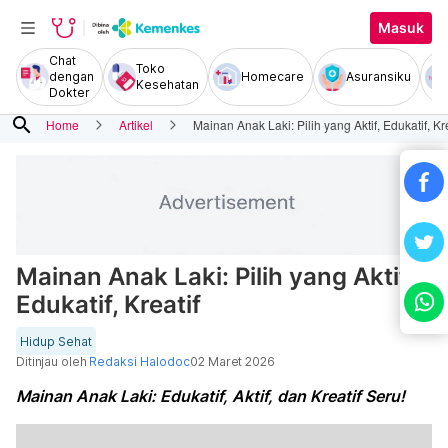
Masuk
Chat
Toko
dengan
Homecare
Asuransiku
Kesehatan
Dokter
search
Home
Artikel
Mainan Anak Laki: Pilih yang Aktif, Edukatif, Kre
Mainan Anak Laki: Pilih yang Aktif,
Edukatif, Kreatif
Hidup Sehat
Ditinjau oleh
Redaksi Halodoc
02 Maret 2026
Mainan Anak Laki: Edukatif, Aktif, dan Kreatif Seru!