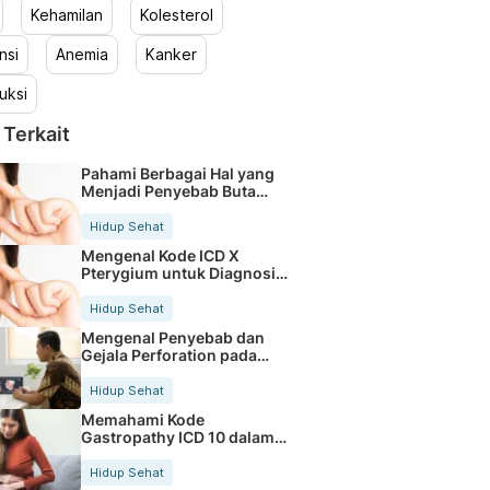
Kehamilan
Kolesterol
nsi
Anemia
Kanker
uksi
 Terkait
Pahami Berbagai Hal yang
Menjadi Penyebab Buta
Warna
Hidup Sehat
Mengenal Kode ICD X
Pterygium untuk Diagnosis
Mata
Hidup Sehat
Mengenal Penyebab dan
Gejala Perforation pada
Tubuh
Hidup Sehat
Memahami Kode
Gastropathy ICD 10 dalam
Rekam Medis Pasien
Hidup Sehat