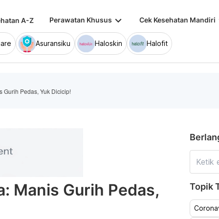
keyboard_arrow_down
keybo
Perawatan Khusus
Cek Kesehatan Mandiri
hatan A-Z
are
Asuransiku
Haloskin
Halofit
Gurih Pedas, Yuk Dicicip!
Berlan
: Manis Gurih Pedas,
Topik T
Coronav