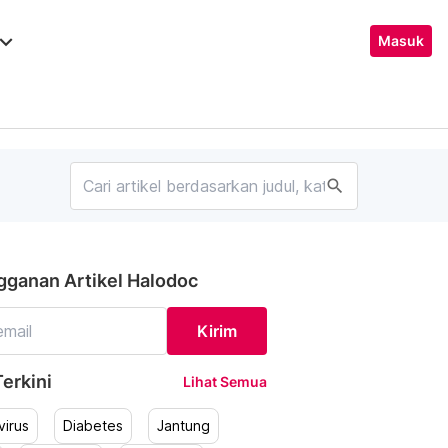
ard_arrow_down
Masuk
search
gganan Artikel Halodoc
Kirim
erkini
Lihat Semua
irus
Diabetes
Jantung