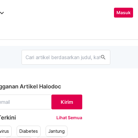
ard_arrow_down
Masuk
search
gganan Artikel Halodoc
Kirim
erkini
Lihat Semua
irus
Diabetes
Jantung