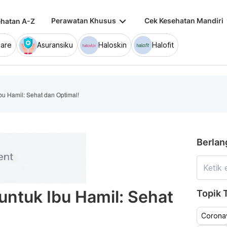
keyboard_arrow_down
keybo
Perawatan Khusus
Cek Kesehatan Mandiri
hatan A-Z
are
Asuransiku
Haloskin
Halofit
bu Hamil: Sehat dan Optimal!
Berlan
untuk Ibu Hamil: Sehat
Topik T
Coronav