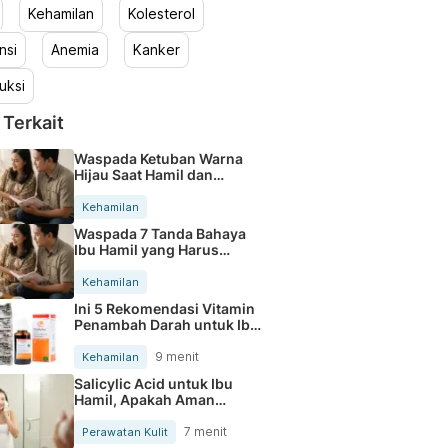
Kehamilan
Kolesterol
nsi
Anemia
Kanker
uksi
 Terkait
Waspada Ketuban Warna
Hijau Saat Hamil dan
Penanganannya
Kehamilan
Waspada 7 Tanda Bahaya
Ibu Hamil yang Harus
Diperhatikan
Kehamilan
Ini 5 Rekomendasi Vitamin
Penambah Darah untuk Ibu
Hamil
9 menit
Kehamilan
Salicylic Acid untuk Ibu
Hamil, Apakah Aman
Digunakan?
7 menit
Perawatan Kulit