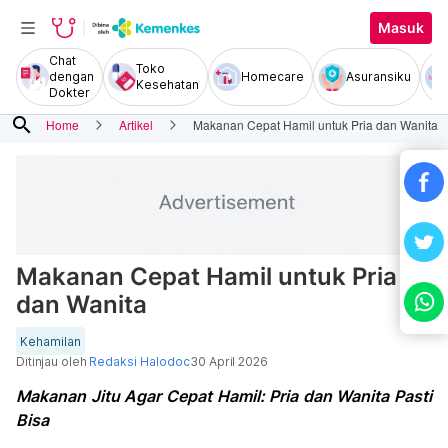
Masuk
Chat
Toko
dengan
Homecare
Asuransiku
Kesehatan
Dokter
search
Home
Artikel
Makanan Cepat Hamil untuk Pria dan Wanita
Makanan Cepat Hamil untuk Pria
dan Wanita
Kehamilan
Ditinjau oleh
Redaksi Halodoc
30 April 2026
Makanan Jitu Agar Cepat Hamil: Pria dan Wanita Pasti
Bisa