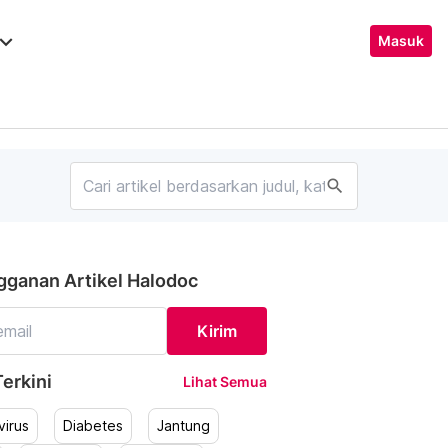
ard_arrow_down
Masuk
search
gganan Artikel Halodoc
Kirim
erkini
Lihat Semua
irus
Diabetes
Jantung