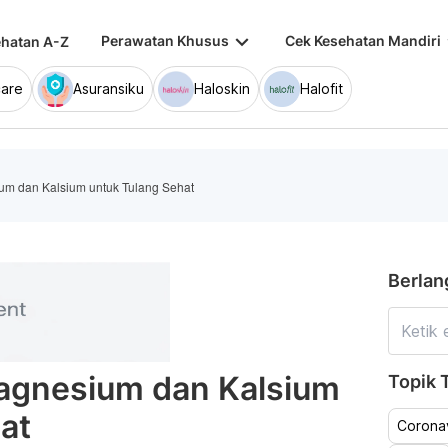
keyboard_arrow_down
keybo
Perawatan Khusus
Cek Kesehatan Mandiri
hatan A-Z
are
Asuransiku
Haloskin
Halofit
m dan Kalsium untuk Tulang Sehat
Berlan
agnesium dan Kalsium
Topik T
at
Coronav