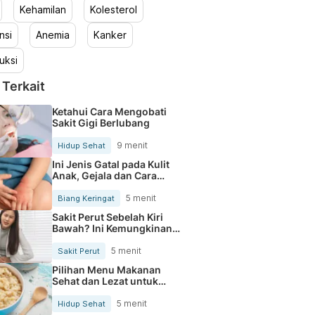
Kehamilan
Kolesterol
nsi
Anemia
Kanker
uksi
 Terkait
Ketahui Cara Mengobati
Sakit Gigi Berlubang
9 menit
Hidup Sehat
Ini Jenis Gatal pada Kulit
Anak, Gejala dan Cara
Mengobatinya
5 menit
Biang Keringat
Sakit Perut Sebelah Kiri
Bawah? Ini Kemungkinan
Penyebabnya
5 menit
Sakit Perut
Pilihan Menu Makanan
Sehat dan Lezat untuk
Mengurangi Kolesterol
5 menit
Hidup Sehat