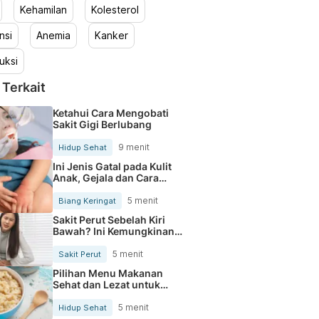
Kehamilan
Kolesterol
nsi
Anemia
Kanker
uksi
 Terkait
Ketahui Cara Mengobati
Sakit Gigi Berlubang
9 menit
Hidup Sehat
Ini Jenis Gatal pada Kulit
Anak, Gejala dan Cara
Mengobatinya
5 menit
Biang Keringat
Sakit Perut Sebelah Kiri
Bawah? Ini Kemungkinan
Penyebabnya
5 menit
Sakit Perut
Pilihan Menu Makanan
Sehat dan Lezat untuk
Mengurangi Kolesterol
5 menit
Hidup Sehat