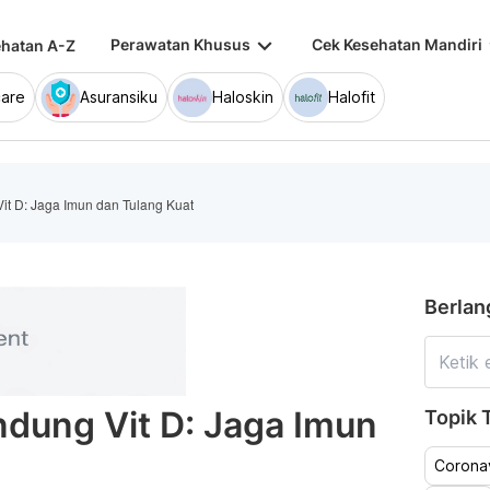
keyboard_arrow_down
keybo
Perawatan Khusus
Cek Kesehatan Mandiri
hatan A-Z
are
Asuransiku
Haloskin
Halofit
t D: Jaga Imun dan Tulang Kuat
Berlan
ung Vit D: Jaga Imun
Topik T
Coronav