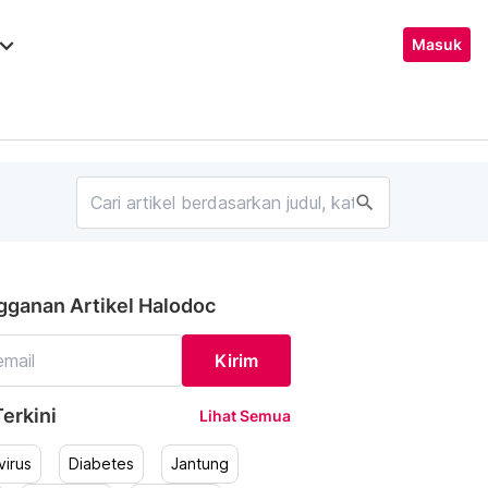
ard_arrow_down
Masuk
search
gganan Artikel Halodoc
Kirim
erkini
Lihat Semua
irus
Diabetes
Jantung