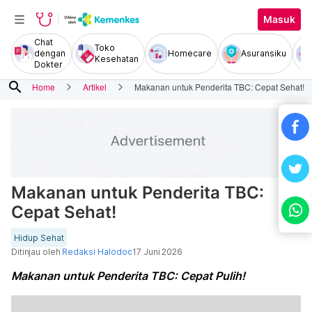
Masuk
Chat
Toko
dengan
Homecare
Asuransiku
Kesehatan
Dokter
search
Home
Artikel
Makanan untuk Penderita TBC: Cepat Sehat!
Makanan untuk Penderita TBC:
Cepat Sehat!
Hidup Sehat
Ditinjau oleh
Redaksi Halodoc
17 Juni 2026
Makanan untuk Penderita TBC: Cepat Pulih!