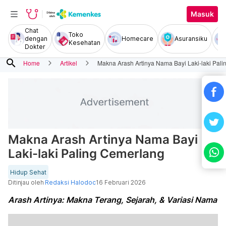
Masuk
Chat
Toko
dengan
Homecare
Asuransiku
Kesehatan
Dokter
search
Home
Artikel
Makna Arash Artinya Nama Bayi Laki-laki Pal
Makna Arash Artinya Nama Bayi
Laki-laki Paling Cemerlang
Hidup Sehat
Ditinjau oleh
Redaksi Halodoc
16 Februari 2026
Arash Artinya: Makna Terang, Sejarah, & Variasi Nama