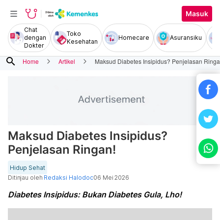
Masuk
Chat
Toko
dengan
Homecare
Asuransiku
Kesehatan
Dokter
search
Home
Artikel
Maksud Diabetes Insipidus? Penjelasan Ringa
Maksud Diabetes Insipidus?
Penjelasan Ringan!
Hidup Sehat
Ditinjau oleh
Redaksi Halodoc
06 Mei 2026
Diabetes Insipidus: Bukan Diabetes Gula, Lho!