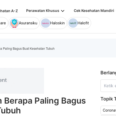
keyboard_arrow_down
keybo
Perawatan Khusus
Cek Kesehatan Mandiri
hatan A-Z
are
Asuransiku
Haloskin
Halofit
a Paling Bagus Buat Kesehatan Tubuh
Berlan
 Berapa Paling Bagus
Topik T
Tubuh
Coronav