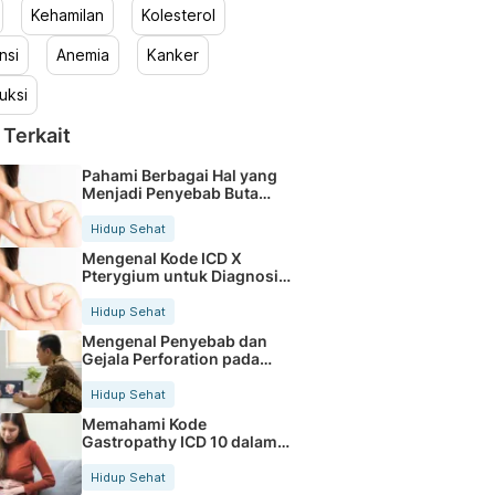
Kehamilan
Kolesterol
nsi
Anemia
Kanker
uksi
 Terkait
Pahami Berbagai Hal yang
Menjadi Penyebab Buta
Warna
Hidup Sehat
Mengenal Kode ICD X
Pterygium untuk Diagnosis
Mata
Hidup Sehat
Mengenal Penyebab dan
Gejala Perforation pada
Tubuh
Hidup Sehat
Memahami Kode
Gastropathy ICD 10 dalam
Rekam Medis Pasien
Hidup Sehat