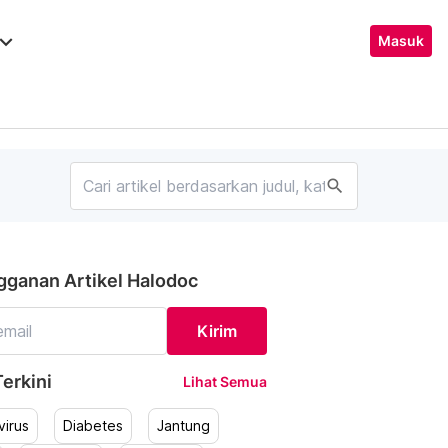
ard_arrow_down
Masuk
search
gganan Artikel Halodoc
Kirim
erkini
Lihat Semua
irus
Diabetes
Jantung