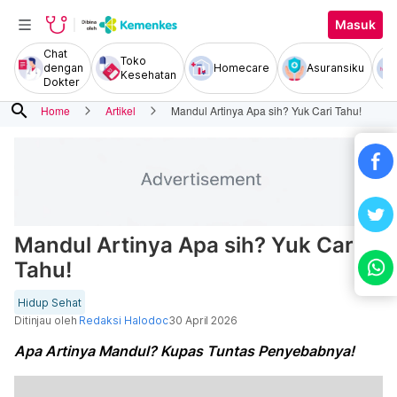
Masuk
Chat
Toko
dengan
Homecare
Asuransiku
Kesehatan
Dokter
search
Home
Artikel
Mandul Artinya Apa sih? Yuk Cari Tahu!
Mandul Artinya Apa sih? Yuk Cari
Tahu!
Hidup Sehat
Ditinjau oleh
Redaksi Halodoc
30 April 2026
Apa Artinya Mandul? Kupas Tuntas Penyebabnya!