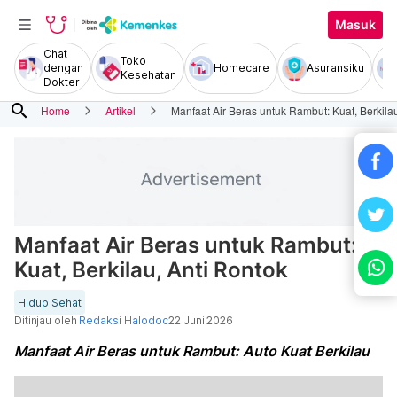
Masuk
Chat
Toko
dengan
Homecare
Asuransiku
Kesehatan
Dokter
search
Home
Artikel
Manfaat Air Beras untuk Rambut: Kuat, Berkilau
Manfaat Air Beras untuk Rambut:
Kuat, Berkilau, Anti Rontok
Hidup Sehat
Ditinjau oleh
Redaksi Halodoc
22 Juni 2026
Manfaat Air Beras untuk Rambut: Auto Kuat Berkilau