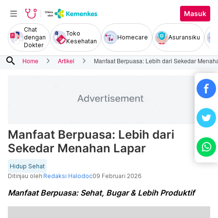
Masuk
Chat
Toko
dengan
Homecare
Asuransiku
Kesehatan
Dokter
search
Home
Artikel
Manfaat Berpuasa: Lebih dari Sekedar Menah
Manfaat Berpuasa: Lebih dari
Sekedar Menahan Lapar
Hidup Sehat
Ditinjau oleh
Redaksi Halodoc
09 Februari 2026
Manfaat Berpuasa: Sehat, Bugar & Lebih Produktif