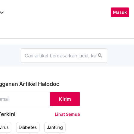
ard_arrow_down
Masuk
search
gganan Artikel Halodoc
Kirim
erkini
Lihat Semua
irus
Diabetes
Jantung