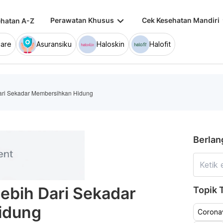
keyboard_arrow_down
keybo
Perawatan Khusus
Cek Kesehatan Mandiri
hatan A-Z
are
Asuransiku
Haloskin
Halofit
Dari Sekadar Membersihkan Hidung
Berlan
Lebih Dari Sekadar
Topik T
idung
Coronav