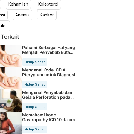
Kehamilan
Kolesterol
nsi
Anemia
Kanker
uksi
 Terkait
Pahami Berbagai Hal yang
Menjadi Penyebab Buta
Warna
Hidup Sehat
Mengenal Kode ICD X
Pterygium untuk Diagnosis
Mata
Hidup Sehat
Mengenal Penyebab dan
Gejala Perforation pada
Tubuh
Hidup Sehat
Memahami Kode
Gastropathy ICD 10 dalam
Rekam Medis Pasien
Hidup Sehat