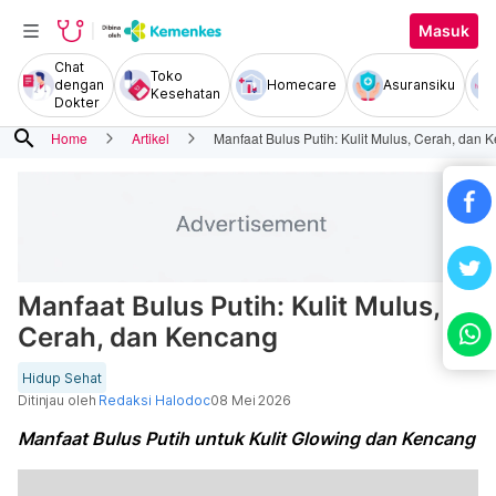
Masuk
Chat
Toko
dengan
Homecare
Asuransiku
Kesehatan
Dokter
search
Home
Artikel
Manfaat Bulus Putih: Kulit Mulus, Cerah, dan 
Manfaat Bulus Putih: Kulit Mulus,
Cerah, dan Kencang
Hidup Sehat
Ditinjau oleh
Redaksi Halodoc
08 Mei 2026
Manfaat Bulus Putih untuk Kulit Glowing dan Kencang