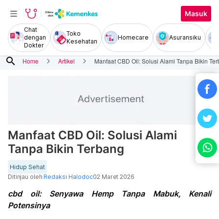
Masuk
Chat
Toko
dengan
Homecare
Asuransiku
Kesehatan
Dokter
search
Home
Artikel
Manfaat CBD Oil: Solusi Alami Tanpa Bikin Te
Manfaat CBD Oil: Solusi Alami
Tanpa Bikin Terbang
Hidup Sehat
Ditinjau oleh
Redaksi Halodoc
02 Maret 2026
cbd oil: Senyawa Hemp Tanpa Mabuk, Kenali
Potensinya