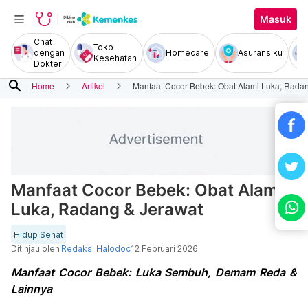
Masuk
Chat
Toko
dengan
Homecare
Asuransiku
Kesehatan
Dokter
search
Home
Artikel
Manfaat Cocor Bebek: Obat Alami Luka, Rada
Manfaat Cocor Bebek: Obat Alami
Luka, Radang & Jerawat
Hidup Sehat
Ditinjau oleh
Redaksi Halodoc
12 Februari 2026
Manfaat Cocor Bebek: Luka Sembuh, Demam Reda &
Lainnya