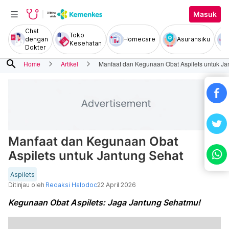
Masuk
Chat
Toko
dengan
Homecare
Asuransiku
Kesehatan
Dokter
search
Home
Artikel
Manfaat dan Kegunaan Obat Aspilets untuk Ja
Manfaat dan Kegunaan Obat
Aspilets untuk Jantung Sehat
Aspilets
Ditinjau oleh
Redaksi Halodoc
22 April 2026
Kegunaan Obat Aspilets: Jaga Jantung Sehatmu!