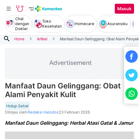
Masuk
Chat
Toko
dengan
Homecare
Asuransiku
Kesehatan
Dokter
search
Home
Artikel
Manfaat Daun Gelinggang: Obat Alami Penyakit
Manfaat Daun Gelinggang: Obat
Alami Penyakit Kulit
Hidup Sehat
Ditinjau oleh
Redaksi Halodoc
23 Februari 2026
Manfaat Daun Gelinggang: Herbal Atasi Gatal & Jamur