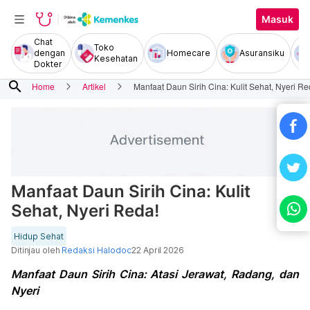
Masuk
Chat
Toko
dengan
Homecare
Asuransiku
Kesehatan
Dokter
search
Home
Artikel
Manfaat Daun Sirih Cina: Kulit Sehat, Nyeri Re
Manfaat Daun Sirih Cina: Kulit
Sehat, Nyeri Reda!
Hidup Sehat
Ditinjau oleh
Redaksi Halodoc
22 April 2026
Manfaat Daun Sirih Cina: Atasi Jerawat, Radang, dan
Nyeri