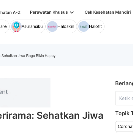
keyboard_arrow_down
keybo
Perawatan Khusus
Cek Kesehatan Mandiri
hatan A-Z
are
Asuransiku
Haloskin
Halofit
: Sehatkan Jiwa Raga Bikin Happy
Berlan
rirama: Sehatkan Jiwa
Topik T
Coronav