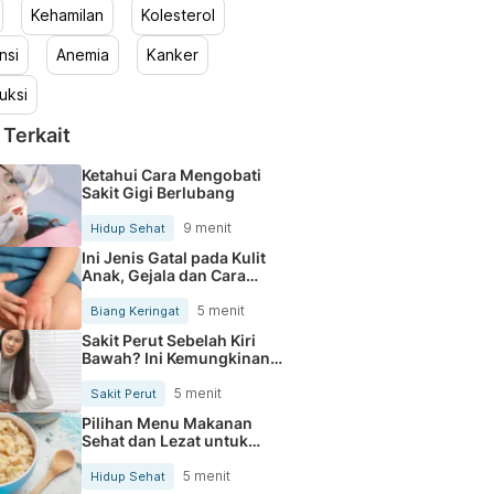
Kehamilan
Kolesterol
nsi
Anemia
Kanker
uksi
 Terkait
Ketahui Cara Mengobati
Sakit Gigi Berlubang
9 menit
Hidup Sehat
Ini Jenis Gatal pada Kulit
Anak, Gejala dan Cara
Mengobatinya
5 menit
Biang Keringat
Sakit Perut Sebelah Kiri
Bawah? Ini Kemungkinan
Penyebabnya
5 menit
Sakit Perut
Pilihan Menu Makanan
Sehat dan Lezat untuk
Mengurangi Kolesterol
5 menit
Hidup Sehat