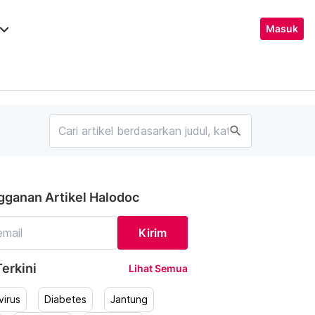
ard_arrow_down
Masuk
search
gganan Artikel Halodoc
Kirim
erkini
Lihat Semua
irus
Diabetes
Jantung