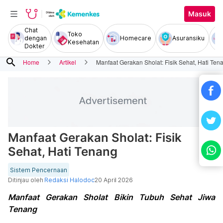
Masuk
Chat
Toko
dengan
Homecare
Asuransiku
Kesehatan
Dokter
search
Home
Artikel
Manfaat Gerakan Sholat: Fisik Sehat, Hati Ten
Manfaat Gerakan Sholat: Fisik
Sehat, Hati Tenang
Sistem Pencernaan
Ditinjau oleh
Redaksi Halodoc
20 April 2026
Manfaat Gerakan Sholat Bikin Tubuh Sehat Jiwa
Tenang